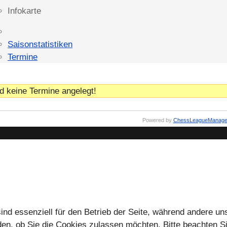
Infokarte
Saisonstatistiken
Termine
d keine Termine angelegt!
Powered by
ChessLeagueManage
ind essenziell für den Betrieb der Seite, während andere un
en, ob Sie die Cookies zulassen möchten. Bitte beachten Si